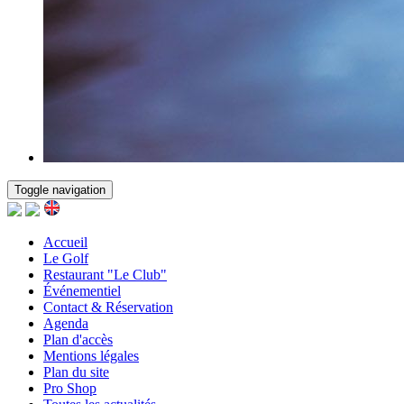
Toggle navigation
Accueil
Le Golf
Restaurant "Le Club"
Événementiel
Contact & Réservation
Agenda
Plan d'accès
Mentions légales
Plan du site
Pro Shop