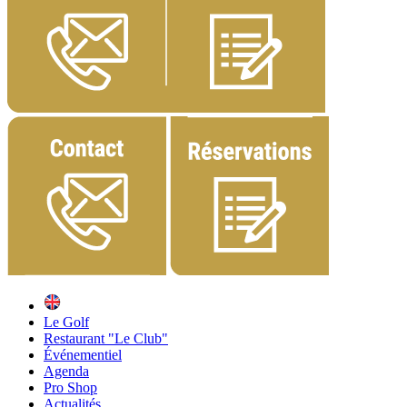
Le Golf
Restaurant "Le Club"
Événementiel
Agenda
Pro Shop
Actualités