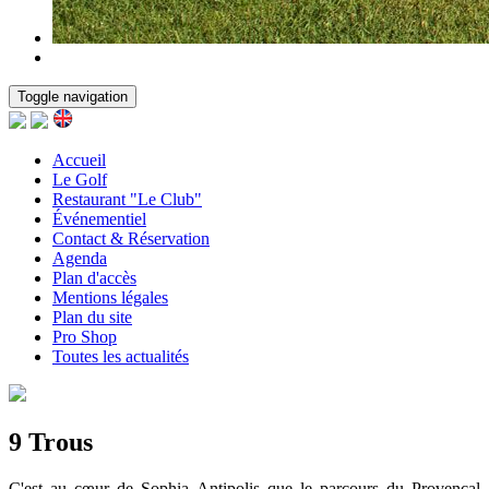
Toggle navigation
Accueil
Le Golf
Restaurant "Le Club"
Événementiel
Contact & Réservation
Agenda
Plan d'accès
Mentions légales
Plan du site
Pro Shop
Toutes les actualités
9 Trous
C'est au cœur de Sophia Antipolis que le parcours du Provençal