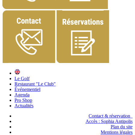
Le Golf
Restaurant "Le Club"
Événementiel
Agenda
Pro Shop
Actualités
Contact & réservation
Accès :
Sophia Antipolis
Plan du site
Mentions légales